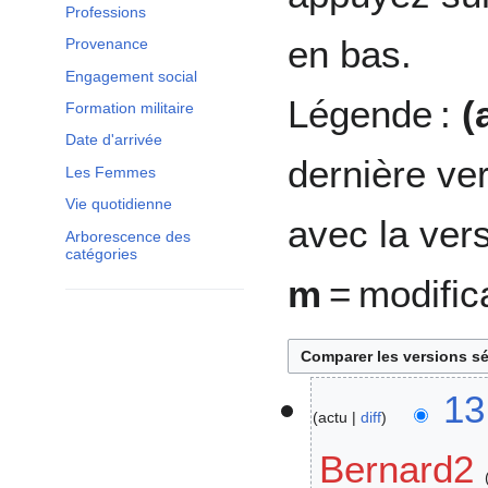
Professions
en bas.
Provenance
Engagement social
Légende :
(
Formation militaire
Date d'arrivée
dernière ve
Les Femmes
Vie quotidienne
avec la ver
Arborescence des
catégories
m
= modific
1
13
actu
diff
3
m
Bernard2
a