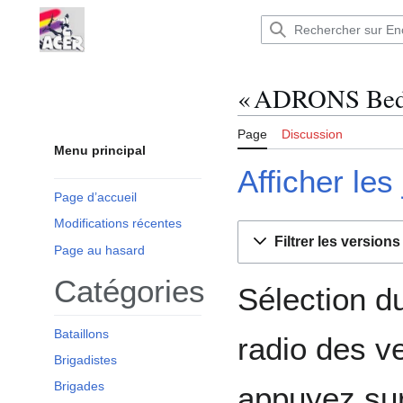
Aller
au
Encyclopédie : Brigades Internationales,volo
contenu
« ADRONS Bedaï 
Page
Discussion
Menu principal
Afficher les
Page d’accueil
Modifications récentes
Filtrer les versions
Page au hasard
Catégories
Sélection du
Bataillons
radio des v
Brigadistes
Brigades
appuyez sur