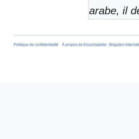
i
arabe, il 
f
i
c
a
t
i
Politique de confidentialité
À propos de Encyclopédie : Brigades Internat
o
n
s