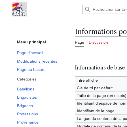
Aller
au
Encyclopédie : Brigades Internationales,volo
contenu
Informations p
Menu principal
Page
Discussion
Page d’accueil
Modifications récentes
Informations de base
Page au hasard
Catégories
Titre affiché
Clé de tri par défaut
Bataillons
Taille de la page (en octets)
Brigadistes
Identifiant dʼespace de nom
Brigades
Identifiant de la page
Professions
Langue du contenu de la p
Provenance
Modèle de contenu de la p