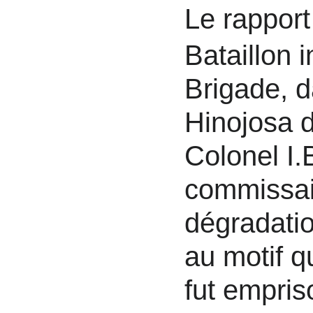
Le rapport
Bataillon i
Brigade, d
Hinojosa d
Colonel I
commissair
dégradatio
au motif qu
fut empris