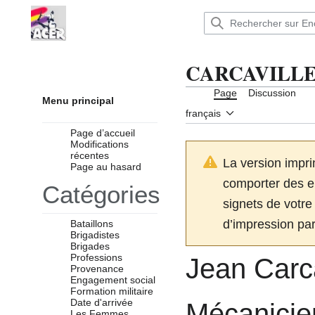
Aller
au
Encyclopédie : Brigades Internationales,volo
contenu
CARCAVILLE
Page
Discussion
Menu principal
français
Page d’accueil
Modifications
récentes
La version impri
Page au hasard
comporter des er
Catégories
signets de votre 
d’impression par
Bataillons
Brigadistes
Brigades
Professions
Jean Carca
Provenance
Engagement social
Formation militaire
Date d'arrivée
Mécanicien
Les Femmes