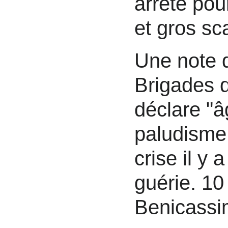
arrêté pou
et gros sc
Une note 
Brigades 
déclare "â
paludisme 
crise il y 
guérie. 10
Benicassi