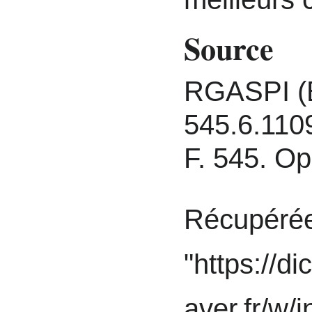
Source
RGASPI (
545.6.110
F. 545. Op.
Récupéré
"
https://di
aver.fr/w/