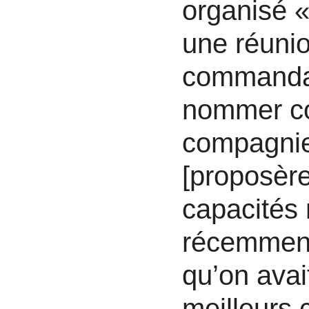
organisé 
une réuni
commandan
nommer c
compagnie 
[proposère
capacités m
récemment
qu’on ava
meilleurs