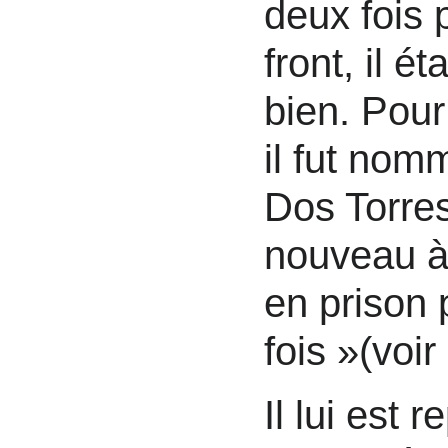
deux fois p
front, il ét
bien. Pour
il fut nom
Dos Torre
nouveau à 
en prison 
fois »(voir
Il lui est 