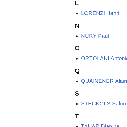
L
LORENZI Henri
N
NURY Paul
O
ORTOLANI Antoni
Q
QUAINENER Alai
S
STECKOLS Salo
T
TAHAR Djanine