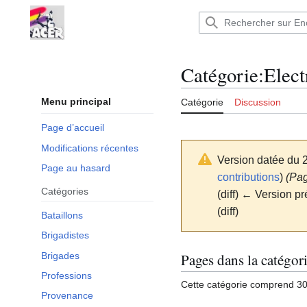
Aller
au
Encyclopédie : Brigades Internationales,volo
contenu
Catégorie
:
Elect
Menu principal
Catégorie
Discussion
Page d’accueil
Modifications récentes
Version datée du 
Page au hasard
contributions
)
(Pa
Catégories
(diff) ← Version pr
(diff)
Bataillons
Brigadistes
Pages dans la catégori
Brigades
Professions
Cette catégorie comprend 30
Provenance