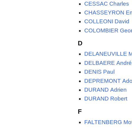
CESSAC Charles
CHASSEYRON Em
COLLEONI David
COLOMBIER Geor
D
DELANEUVILLE Ma
DELBAERE André
DENIS Paul
DEPREMONT Adol
DURAND Adrien
DURAND Robert
F
FALTENBERG Motel 