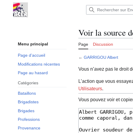
Aller
au
Encyclopédie : Brigades Internationales,volo
contenu
Voir la sourc
Menu principal
Page
Discussion
Page d’accueil
←
GARRIGOU Albert
Modifications récentes
Vous n’avez pas le droit d
Page au hasard
L’action que vous essayez 
Catégories
Utilisateurs
.
Bataillons
Vous pouvez voir et copie
Brigadistes
Brigades
Professions
Provenance