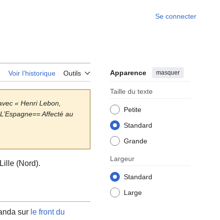
Se connecter
Apparence
masquer
e
Voir l’historique
Outils
Taille du texte
avec « Henri Lebon,
Petite
==L’Espagne== Affecté au
Standard
Grande
Largeur
ille (Nord).
Standard
Large
ganda sur
le front du