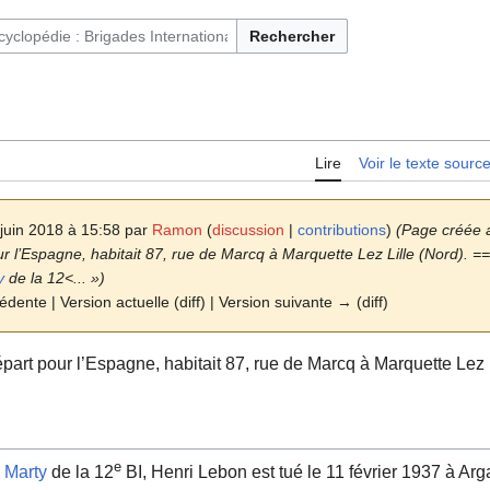
Rechercher
ntaires français et immigrés en Espagne (1936-1939)
Lire
Voir le texte sourc
 juin 2018 à 15:58 par
Ramon
(
discussion
|
contributions
)
(Page créée 
r l’Espagne, habitait 87, rue de Marcq à Marquette Lez Lille (Nord). 
y
de la 12<... »)
édente | Version actuelle (diff) | Version suivante → (diff)
art pour l’Espagne, habitait 87, rue de Marcq à Marquette Lez L
e
 Marty
de la 12
BI, Henri Lebon est tué le 11 février 1937 à Ar