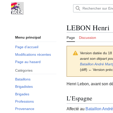
Aller
au
Encyclopédie : Brigades Internationales,volo
contenu
LEBON Henri
Menu principal
Page
Discussion
Page d’accueil
Version datée du 18
Modifications récentes
avant son départ pou
Page au hasard
Bataillon André Mart
(diff) ← Version préc
Catégories
Bataillons
Henri Lebon, avant son dép
Brigadistes
Brigades
L’Espagne
Professions
Affecté au
Bataillon André
Provenance