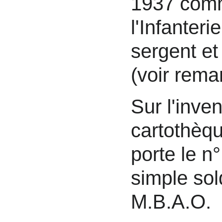
1937 comm
l'Infanter
sergent et
(voir rem
Sur l'inve
cartothèqu
porte le n
simple sol
M.B.A.O.