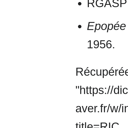
RGASPI 
Epopée
1956.
Récupéré
"
https://di
aver.fr/w/
title=RIC