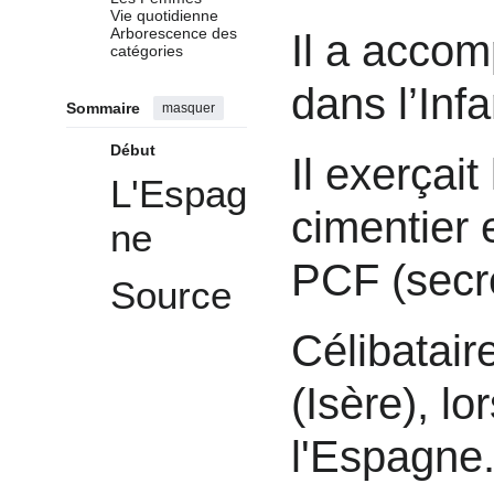
Vie quotidienne
Arborescence des
Il a accomp
catégories
dans l’Infa
Sommaire
masquer
Début
Il exerçait
L'Espag
cimentier 
ne
PCF (secré
Source
Célibataire
(Isère), l
l'Espagne