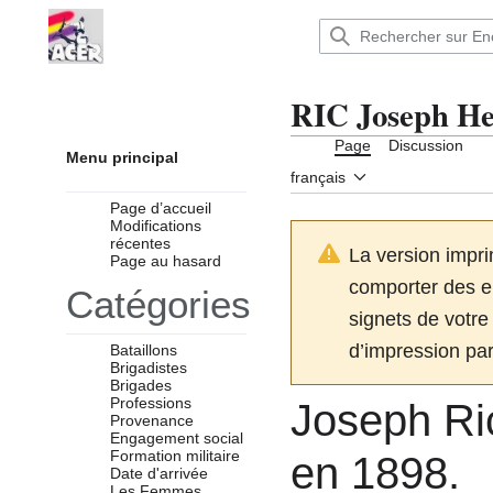
Aller
au
Encyclopédie : Brigades Internationales,volo
contenu
RIC Joseph He
Page
Discussion
Menu principal
français
Page d’accueil
Modifications
récentes
La version impri
Page au hasard
comporter des er
Catégories
signets de votre 
d’impression par
Bataillons
Brigadistes
Brigades
Professions
Joseph Ri
Provenance
Engagement social
Formation militaire
en 1898.
Date d'arrivée
Les Femmes