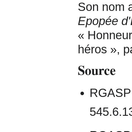
Son nom a
Epopée d
« Honneur
héros », p
Source
RGASPI 
545.6.1