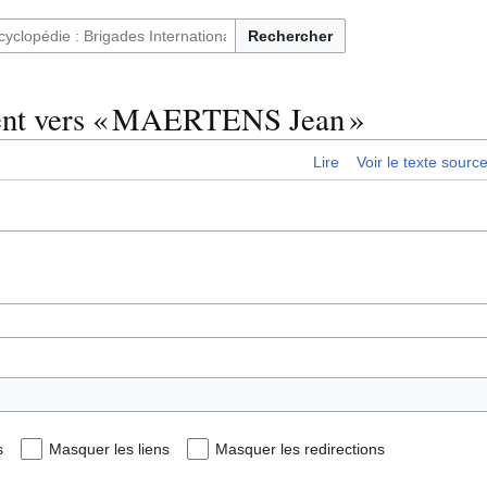
Rechercher
ntaires français et immigrés en Espagne (1936-1939)
tent vers « MAERTENS Jean »
Lire
Voir le texte sourc
s
Masquer les liens
Masquer les redirections