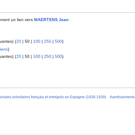
nnent un lien vers
MAERTENS Jean
:
vantes
) (
20
|
50
|
100
|
250
|
500
)
iens
)
vantes
) (
20
|
50
|
100
|
250
|
500
)
ionales,volontaires français et immigrés en Espagne (1936-1939)
Avertissements