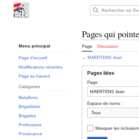
Aller
au
Encyclopédie : Brigades Internationales,volo
contenu
Pages qui poin
Menu principal
Page
Discussion
←
MAERTENS Jean
Page d’accueil
Modifications récentes
Pages liées
Page au hasard
Page :
Catégories
Bataillons
Espace de noms :
Brigadistes
Tous
Brigades
Professions
Masquer les inclusion
Provenance