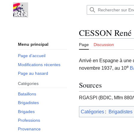
Aller
au
Encyclopédie : Brigades Internationales,volo
contenu
CESSON René
Menu principal
Page
Discussion
Page d’accueil
Arrivé en Espagne à une 
Modifications récentes
e
novembre 1937, au 10
B
Page au hasard
Sources
Catégories
Bataillons
RGASPI (BDIC, Mfm 880/9, 
Brigadistes
Brigades
Catégories
:
Brigadistes
Professions
Provenance