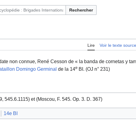
Rechercher
ntaires français et immigrés en Espagne (1936-1939)
Lire
Voir le texte sourc
date non connue, René Cesson de « la banda de cornetas y tamb
e
ataillon Domingo Germinal
de la 14
BI. (OJ n° 231)
545.6.1115) et (Moscou, F. 545. Op. 3. D. 367)
14e BI