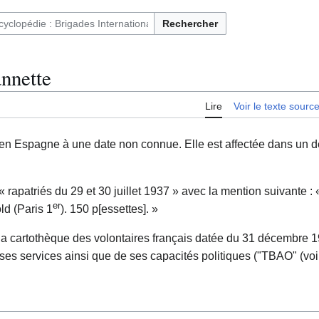
Rechercher
ntaires français et immigrés en Espagne (1936-1939)
nette
Lire
Voir le texte sourc
en Espagne à une date non connue. Elle est affectée dans un d
s « rapatriés du 29 et 30 juillet 1937 » avec la mention suivante 
er
ld (Paris 1
). 150 p[essettes]. »
 la cartothèque des volontaires français datée du 31 décembre 
e ses services ainsi que de ses capacités politiques ("TBAO" (vo