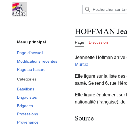
Aller
au
Encyclopédie : Brigades Internationales,volo
contenu
HOFFMAN Jean
Menu principal
Page
Discussion
Page d’accueil
Jeannette Hoffman arrive 
Modifications récentes
Murcia
.
Page au hasard
Elle figure sur la liste de
Catégories
santé. Se rend 6, rue Héro
Bataillons
Elle figure également sur
Brigadistes
nationalité (française), d
Brigades
Professions
Source
Provenance